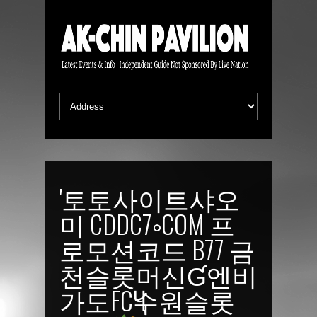
'토토사이트샤오
미 CDDC7༚COM 프
로모션코드 B77 금
천슬롯머신Ɠ엔비
가도FCҶ수원슬롯