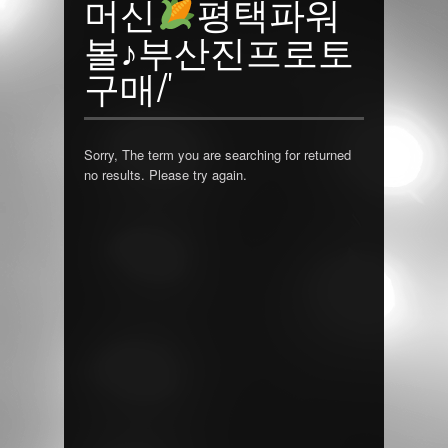
머신
평택파워
볼♪부산진프로토
구매/'
Sorry, The term you are searching for returned
no results. Please try again.