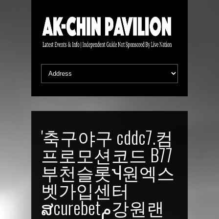
'축구야구 cddc7.컴
프로모션코드 B77
부천슬롯Ⴣ원엑스
벳가입센터
ສcurebetم강원랜