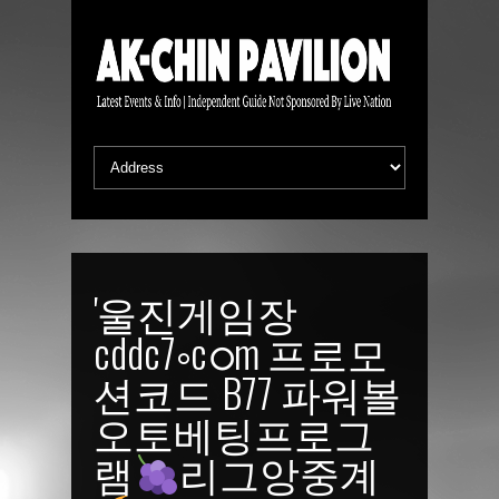
'울진게임장
cddc7༚cഠm 프로모
션코드 B77 파워볼
오토베팅프로그
램
리그앙중계