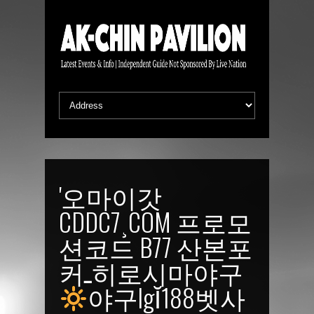
'오마이갓
CDDC7¸COM 프로모
션코드 B77 산본포
커ـ히로시마야구
야구lgῘ188벳사