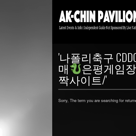
'나폴리축구 CD
매
은평게임장
짝사이트/'
Sorry, The term you are searching for return