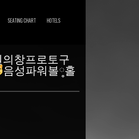
SEATING CHART
HOTELS
 창원의창프로토구
음성파워볼༷홀